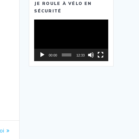
JE ROULE À VÉLO EN
SÉCURITÉ
Lecteur
vidéo
00:00
12:33
oi