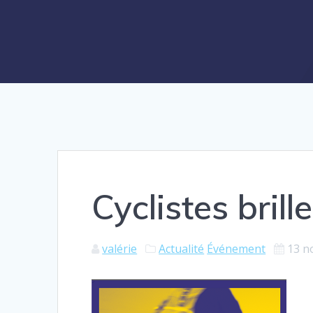
Cyclistes brille
valérie
Actualité
Événement
13 n