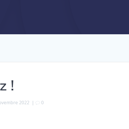
z !
ovembre 2022
|
0