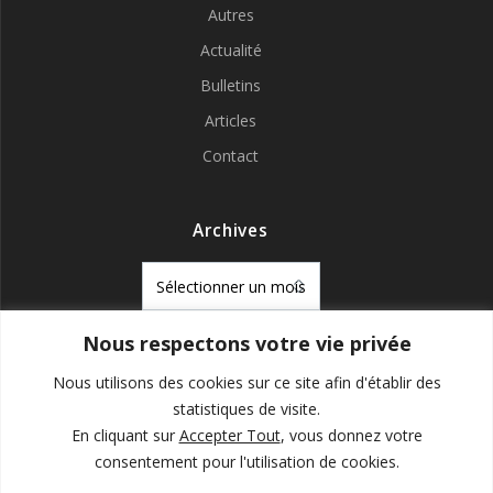
Autres
Actualité
Bulletins
Articles
Contact
Archives
Archives
Nous respectons votre vie privée
Mentions Légales
Nous utilisons des cookies sur ce site afin d'établir des
Politique de confidentialité
statistiques de visite.
En cliquant sur
Accepter Tout
, vous donnez votre
consentement pour l'utilisation de cookies.
La Ville à Vélo - Pays