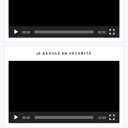
00:00
02:02
JE REOULE EN SÉCURITÉ
Lecteur
vidéo
00:00
12:33