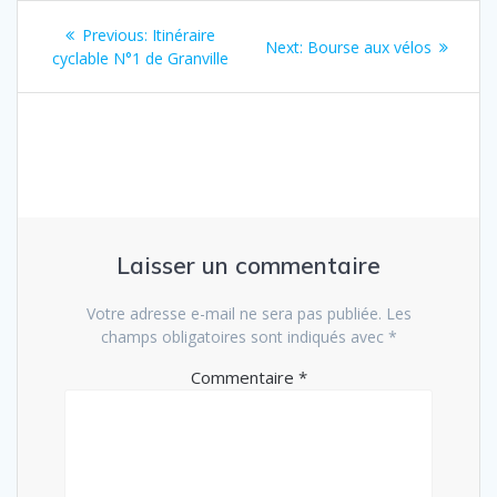
Navigation
Previous
Previous:
Itinéraire
Next
Next:
Bourse aux vélos
de
post:
cyclable N°1 de Granville
post:
l’article
Laisser un commentaire
Votre adresse e-mail ne sera pas publiée.
Les
champs obligatoires sont indiqués avec
*
Commentaire
*