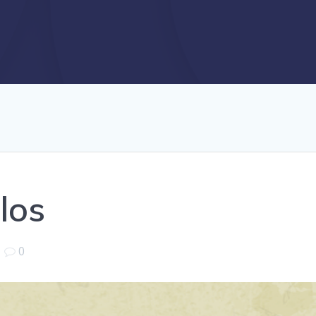
los
|
0