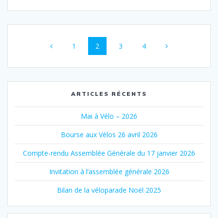
Posts
Page
Page
Page
Page
1
2
3
4
navigation
ARTICLES RÉCENTS
Mai à Vélo – 2026
Bourse aux Vélos 26 avril 2026
Compte-rendu Assemblée Générale du 17 janvier 2026
Invitation à l’assemblée générale 2026
Bilan de la véloparade Noël 2025